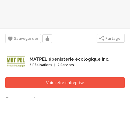
Sauvegarder
Partager
MATPEL ébénisterie écologique inc.
6 Réalisations
2 Services
Voir cette entreprise
Rosemont
Cuisine, Montréal/Laval/Longueuil (Grand Montréal)
Nouvelles armoires de cuisine en chêne sur panneaux
écologiques. Design par MATPEL.