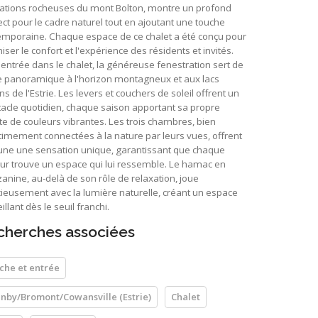
ations rocheuses du mont Bolton, montre un profond
ct pour le cadre naturel tout en ajoutant une touche
emporaine. Chaque espace de ce chalet a été conçu pour
iser le confort et l'expérience des résidents et invités.
'entrée dans le chalet, la généreuse fenestration sert de
e panoramique à l'horizon montagneux et aux lacs
ns de l'Estrie. Les levers et couchers de soleil offrent un
acle quotidien, chaque saison apportant sa propre
te de couleurs vibrantes. Les trois chambres, bien
timement connectées à la nature par leurs vues, offrent
une une sensation unique, garantissant que chaque
eur trouve un espace qui lui ressemble. Le hamac en
nine, au-delà de son rôle de relaxation, joue
ieusement avec la lumière naturelle, créant un espace
illant dès le seuil franchi.
cherches associées
che et entrée
nby/Bromont/Cowansville (Estrie)
Chalet