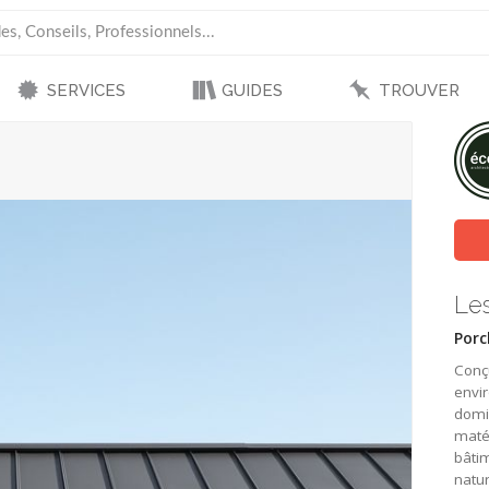
SERVICES
GUIDES
TROUVER
Le
Porc
Conç
envir
domin
matér
bâti
natur