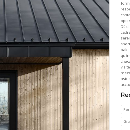
form
respe
cont
optim
Dès l
cadr
serei
spect
palet
qu'in
chac
visit
mezza
astuc
accue
Re
Por
Gra