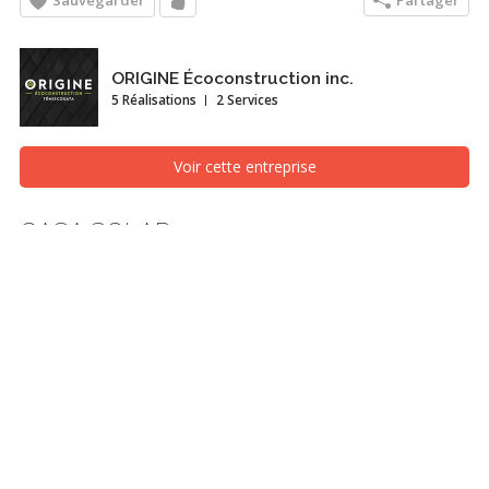
Sauvegarder
Partager
ORIGINE Écoconstruction inc.
5 Réalisations
2 Services
Voir cette entreprise
CASA SOLAR
Diagramme, Rimouski (Bas-Saint-Laurent)
Recherches associées
Diagramme
Rimouski (Bas-Saint-Laurent)
Autres photos dans
CASA SOLAR