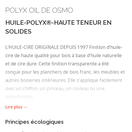
POLYX OIL DE OSMO
HUILE-POLYX®-HAUTE TENEUR EN
SOLIDES
L’HUILE-CIRE ORIGINALE DEPUIS 1997 Finition d’huile-
cire de haute qualité pour bois à base d’huile naturelle
et de cire dure. Cette finition transparente a été
conçue pour les planchers de bois franc, les meubles et
autres boiseries intérieures. Elle s’applique facilement
avec un chiffon, un pinceau, un rouleau ou une
monobrosse.
Lire plus
Fabriquée à la base de matières premières
renouvelables — huiles de soja, tournesol, chardon, et
Principes écologiques
cires de carnauba et de candelilla.