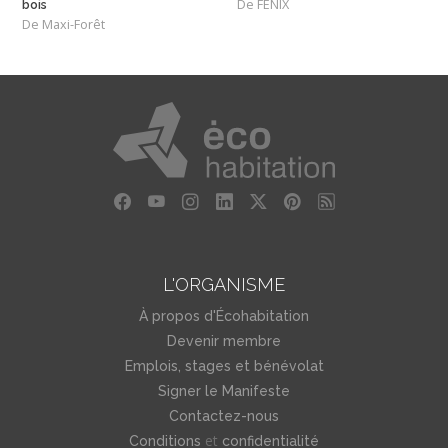
De FENIX
bois
De Maxi-Forêt
L'ORGANISME
À propos d'Écohabitation
Devenir membre
Emplois, stages et bénévolat
Signer le Manifeste
Contactez-nous
et
Conditions
confidentialité