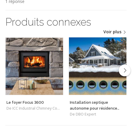
1 réponse
Produits connexes
Voir plus
Le foyer Focus 3600
Installation septique
De ICC Industrial Chimney Company Inc.
autonome pour résidence
De DBO Expert
isolée