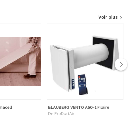
Voir plus
rmacell
BLAUBERG VENTO A50-1 Filaire
门
De ProDuctAir
De