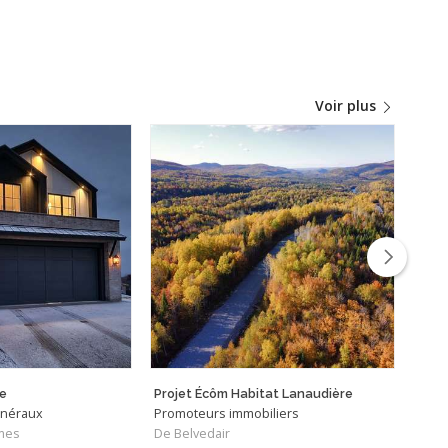
Voir plus
e
Projet Écôm Habitat Lanaudière
énéraux
Promoteurs immobiliers
Infil
mes
De Belvedair
De Ec