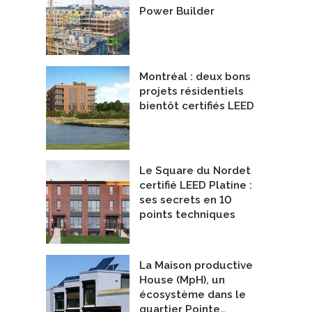
Power Builder
Montréal : deux bons
projets résidentiels
bientôt certifiés LEED
Le Square du Nordet
certifié LEED Platine :
ses secrets en 10
points techniques
La Maison productive
Mandat 2021 et 2022 - Habitation Durable Victoriaville et Plessisville
Leclerc 1
House (MpH), un
trométrie et thermographie
Entrepreneurs Généraux
écosystème dans le
o-Evaluation JPM inc
De Construction Thibodeau
quartier Pointe…