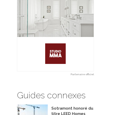
Partenaire officiel
Fenêtres PassivCanada
Guides connexes
 赛德格润（北京）建筑技术有限公司
De NZP Fenestration
Sotramont honoré du
titre LEED Homes