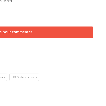
s. Merci,
us pour commenter
ques
LEED Habitations