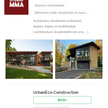
Maisons unifamiliales
Bâtiments multi-résidentiels et tours
d'habitations
Agrandissements de maison
Architectes résidentiel unifamilial,
duplex, triplex et multifamilial.
Ajouts d'étages
L’architecture résidentielle est une…
Terrasses sur toit et mezzanines
UrbanÉco Construction