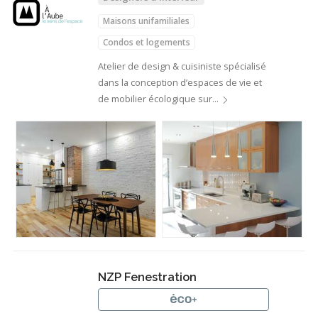
Maisons unifamiliales
Condos et logements
Agrandissements de maison
Atelier de design & cuisiniste spécialisé
dans la conception d’espaces de vie et
Design et aménagement intérieur
de mobilier écologique sur…
NZP Fenestration