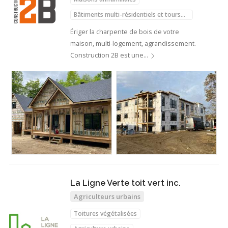
Bâtiments multi-résidentiels et tours
d'habitations
Structure du batîment
Ériger la charpente de bois de votre
maison, multi-logement, agrandissement.
Construction 2B est une…
La Ligne Verte toit vert inc.
Agriculteurs urbains
Toitures végétalisées