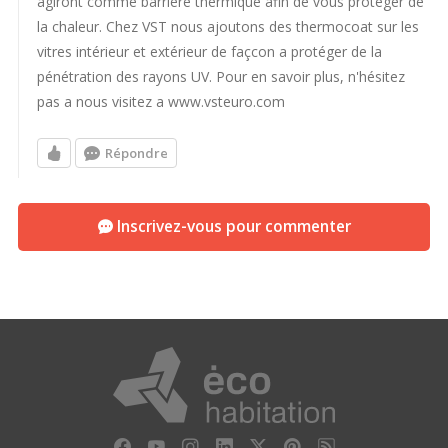
agiront comme barrière thermique afin de vous protéger de
Merci pour vos conseils
la chaleur. Chez VST nous ajoutons des thermocoat sur les
vitres intérieur et extérieur de façcon a protéger de la
Patrice
pénétration des rayons UV. Pour en savoir plus, n'hésitez
pas a nous visitez a www.vsteuro.com
Répondre
Inscrivez-vous pour commenter