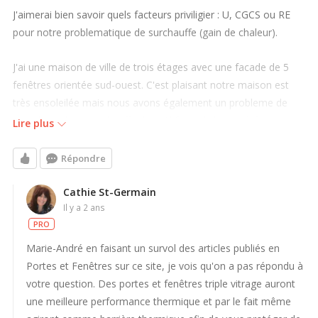
J'aimerai bien savoir quels facteurs priviligier : U, CGCS ou RE
pour notre problematique de surchauffe (gain de chaleur).
J'ai une maison de ville de trois étages avec une facade de 5
fenêtres orientée sud-ouest. C'est plaisant notre maison est
très ensoleilée mais nous avons également un probleme de
gain de chaleur (surchauffe) losrq'il fait soleil et ce été comme
Lire plus
hiver.
Répondre
Je souhaite réduire le plus possible la transmission de rayons
vers l'intérieur. Nos planchers deviennent de vrais radiateurs.
Cathie St-Germain
il y a 2 ans
La perte de chaleur au contact du vitrage l'hiver est un obectif
PRO
moins important.
Marie-André en faisant un survol des articles publiés en
Je suis pret a changer nos fenetres pour du triple vitrage avec
Portes et Fenêtres sur ce site, je vois qu'on a pas répondu à
du low-e si nécessaire. Actuelement nous avons des fenêtres
votre question. Des portes et fenêtres triple vitrage auront
régulières thermo sans low-e installées en 2018.
une meilleure performance thermique et par le fait même