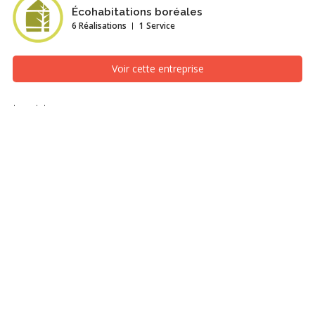
Écohabitations boréales
6 Réalisations
1 Service
Voir cette entreprise
Le Hameau
Façade avant, Montréal/Laval/Longueuil (Grand Montréal)
ll y a de ces projets qui par leur envergure et leur complexité
marquent le parcours d’un constructeur, la résidence
Sainte-Agathe en fait partie.
D’abord, la maison comporte deux
imposantes sections en porte-à-faux, soit la véranda moustiquaire
au rez-de-chaussée et la chambre des maîtres à l’étage. Cela saisit
le visiteur dès les premiers contacts, ce sont littéralement deux
pièces « perchées » dans les airs. Ensuite, comportant 4420 pc sur
trois étages, l’imposante résidence s’articule autour d’une vaste
aire ouverte centrale à partir de laquelle se déploient deux ailes.
Cela donne une volumétrie de maison assez loin de l’architecture
résidentielle typique. De la coordination d’avant projet jusqu’aux
derniers travaux de construction, Écohabitations boréales s’est