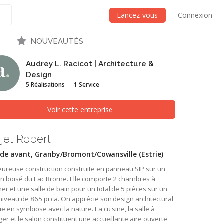
Lancez-vous
Connexion
NOUVEAUTÉS
Audrey L. Racicot | Architecture &
Design
5 Réalisations
1 Service
Voir cette entreprise
jet Robert
de avant, Granby/Bromont/Cowansville (Estrie)
ureuse construction construite en panneau SIP sur un
in boisé du Lac Brome. Elle comporte 2 chambres à
er et une salle de bain pour un total de 5 pièces sur un
niveau de 865 pi.ca. On apprécie son design architectural
e en symbiose avec la nature. La cuisine, la salle à
r et le salon constituent une accueillante aire ouverte