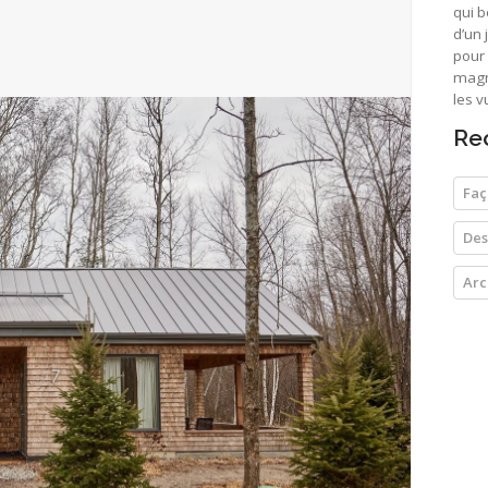
qui b
d’un 
pour 
magn
les v
Re
Faç
Des
Arc