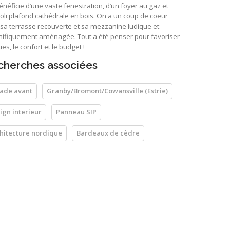
énéficie d’une vaste fenestration, d’un foyer au gaz et
joli plafond cathédrale en bois. On a un coup de coeur
sa terrasse recouverte et sa mezzanine ludique et
ifiquement aménagée. Tout a été penser pour favoriser
ues, le confort et le budget !
cherches associées
ade avant
Granby/Bromont/Cowansville (Estrie)
ign interieur
Panneau SIP
hitecture nordique
Bardeaux de cèdre