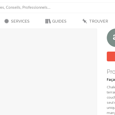
SERVICES
GUIDES
TROUVER
Pro
Faça
Chale
terra
couch
seul 
uniqu
mange