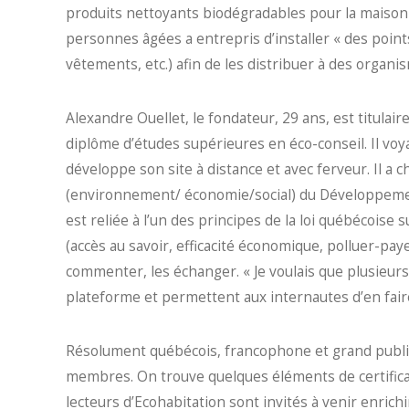
produits nettoyants biodégradables pour la maison e
personnes âgées a entrepris d’installer « des points
vêtements, etc.) afin de les distribuer à des organi
Alexandre Ouellet, le fondateur, 29 ans, est titulair
diplôme d’études supérieures en éco-conseil. Il voy
développe son site à distance et avec ferveur. Il a ch
(environnement/ économie/social) du Développement
est reliée à l’un des principes de la loi québécoise
(accès au savoir, efficacité économique, polluer-paye
commenter, les échanger. « Je voulais que plusieur
plateforme et permettent aux internautes d’en faire
Résolument québécois, francophone et grand public,
membres. On trouve quelques éléments de certifica
lecteurs d’Ecohabitation sont invités à venir enrich