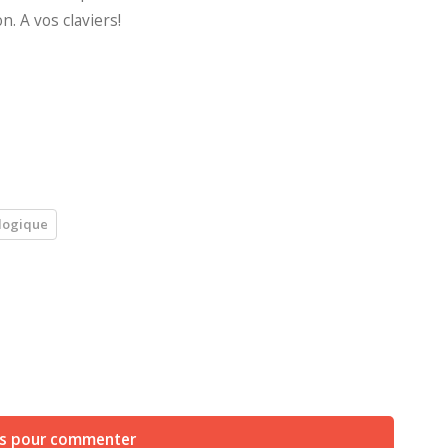
. A vos claviers!
logique
us pour commenter