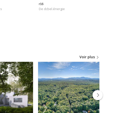
r16
ns
De dcbel.énergie
Voir plus