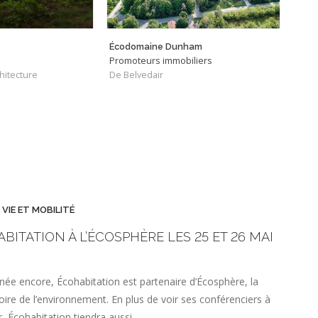
Écodomaine Dunham
Aber
Promoteurs immobiliers
Tech
itecture
De Belvedair
De Po
 VIE ET MOBILITÉ
BITATION À L’ÉCOSPHÈRE LES 25 ET 26 MAI
née encore, Écohabitation est partenaire d’Écosphère, la
oire de l’environnement. En plus de voir ses conférenciers à
r, Écohabitation tiendra aussi…