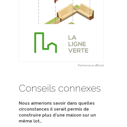
corn
Breux - Chambly
nologues en architecture
Cuisinistes
int M architecture et design
De À l' Aube - Designer & cuisiniste
Partenaire officiel
Conseils connexes
Nous aimerions savoir dans quelles
circonstances il serait permis de
construire plus d'une maison sur un
même lot…