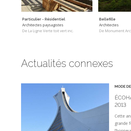
Particulier - Résidentiel
Bellefille
Architectes paysagistes
Architectes
De La Ligne Verte toit vert inc.
De Monument Arch
Actualités connexes
MODE DE
ÉCOHA
2013
Cette an
grande f
l’honneu