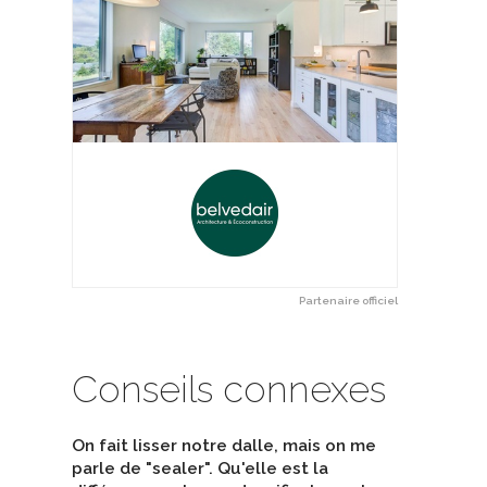
bella Terrazzo sans Joints
Structure bois Lamellé-collé
racryl International INC
De Ambiance Bois Structure
Partenaire officiel
Conseils connexes
On fait lisser notre dalle, mais on me
parle de "sealer". Qu'elle est la