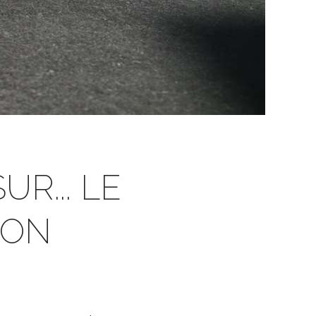
UR... LE
TON