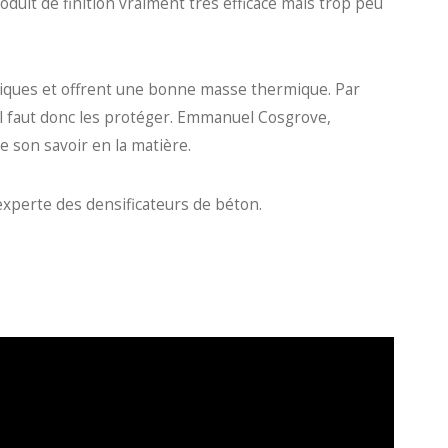
duit de finition vraiment très efficace mais trop peu
xiques et offrent une bonne masse thermique. Par
 il faut donc les protéger. Emmanuel Cosgrove,
e son savoir en la matière.
 experte des densificateurs de béton.