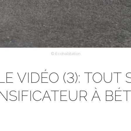
© Écohabitation
 VIDÉO (3): TOUT S
NSIFICATEUR À BÉ