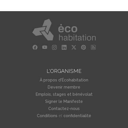
L'ORGANISME
À propos d'Écohabitation
Devenir membre
Emplois, stages et bénévolat
Signer le Manifeste
Contactez-nous
et
Conditions
confidentialité