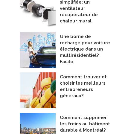
simplifiée: un
ventilateur
récupérateur de
chaleur mural
Une borne de
recharge pour voiture
électrique dans un
multirésidentiel?
Facile.
Comment trouver et
choisir les meilleurs
entrepreneurs
généraux?
eau système combiné
Entrepreneurs - Chauffage et Climatisation
hermo-Rad inc
Comment supprimer
les freins au bâtiment
durable à Montréal?