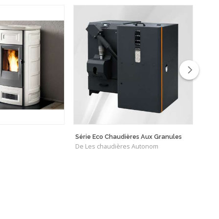
Série Eco Chaudières Aux Granules
Seri
De Les chaudières Autonom
De F