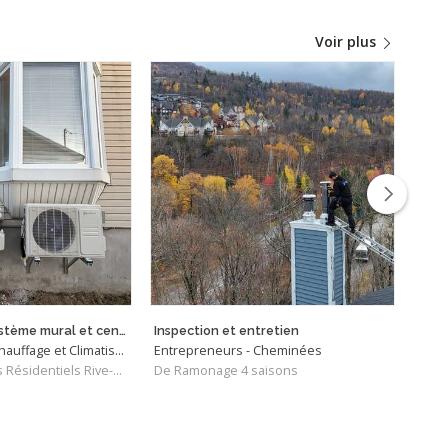
Voir plus
Installation de système mural et central
Inspection et entretien
Nouv
Entrepreneurs - Chauffage et Climatisation
Entrepreneurs - Cheminées
De Global Services Résidentiels Rive-Sud
De Ramonage 4 saisons
De T