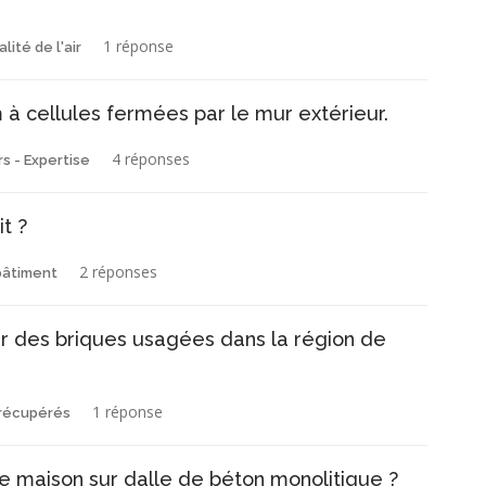
1 réponse
lité de l'air
à cellules fermées par le mur extérieur.
4 réponses
s - Expertise
t ?
2 réponses
bâtiment
er des briques usagées dans la région de
1 réponse
 récupérés
e maison sur dalle de béton monolitique ?