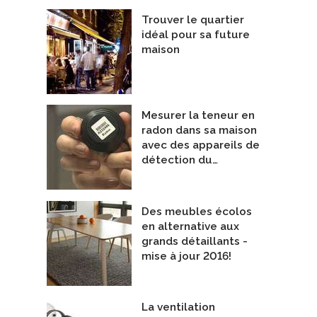
Trouver le quartier
idéal pour sa future
maison
Mesurer la teneur en
radon dans sa maison
avec des appareils de
détection du…
e H6
Lunos ™ Touch air Comfort
Des meubles écolos
oyers Valor
De Lunos Canada
en alternative aux
grands détaillants -
mise à jour 2016!
La ventilation