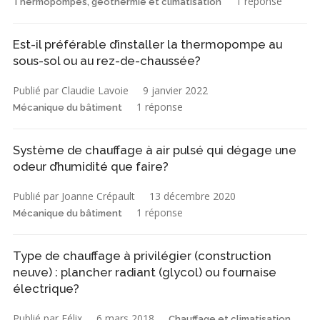
1 réponse
Thermopompes, géothermie et climatisation
Est-il préférable d’installer la thermopompe au
sous-sol ou au rez-de-chaussée?
Publié par Claudie Lavoie
9 janvier 2022
1 réponse
Mécanique du bâtiment
Système de chauffage à air pulsé qui dégage une
odeur d’humidité que faire?
Publié par Joanne Crépault
13 décembre 2020
1 réponse
Mécanique du bâtiment
Type de chauffage à privilégier (construction
neuve) : plancher radiant (glycol) ou fournaise
électrique?
Publié par Félix
6 mars 2018
Chauffage et climatisation