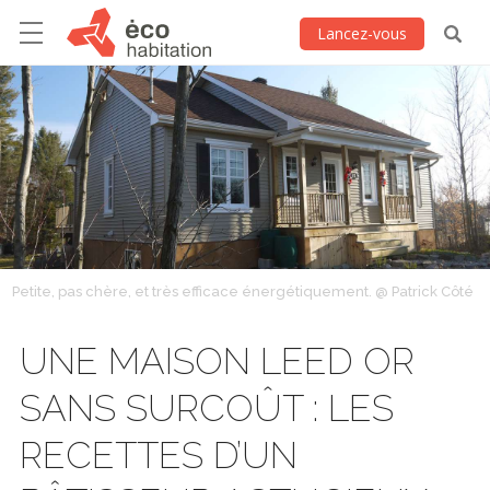
Lancez-vous
Petite, pas chère, et très efficace énergétiquement. @ Patrick Côté
UNE MAISON LEED OR
SANS SURCOÛT : LES
RECETTES D’UN