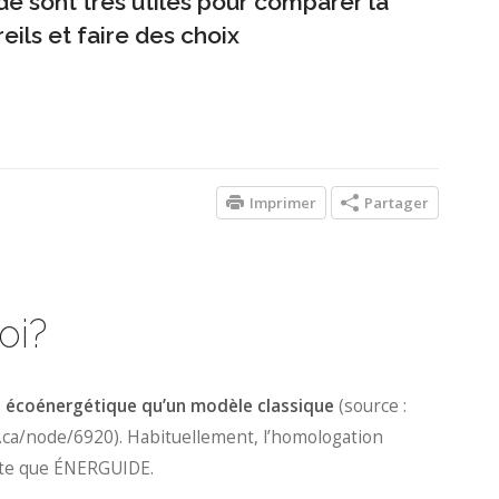
de sont très utiles pour comparer la
ls et faire des choix
Imprimer
Partager
oi?
us écoénergétique qu’un modèle classique
(source :
gc.ca/node/6920). Habituellement, l’homologation
te que ÉNERGUIDE.