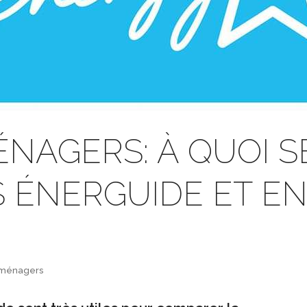
NAGERS: À QUOI S
 ÉNERGUIDE ET EN
oménagers