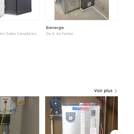
Biénergie
Ther
tric Sales Canada Inc.
De S. Air Fortier
De X
Voir plus