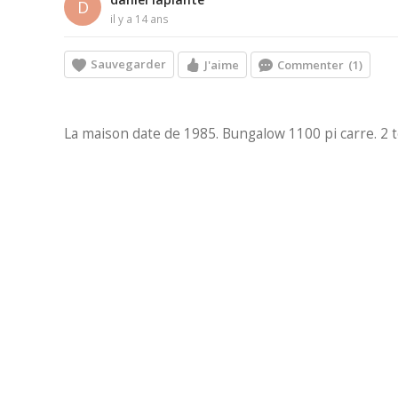
D
il y a 14 ans
Sauvegarder
J'aime
Commenter
(1)
La maison date de 1985. Bungalow 1100 pi carre. 2 