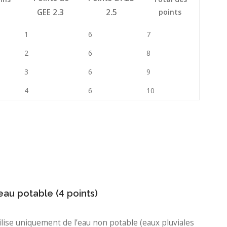
2.5
points
GEE 2.3
1
6
7
2
6
8
3
6
9
4
6
10
l’eau potable (4 points)
tilise uniquement de l’eau non potable (eaux pluviales