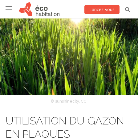
Lancez-vous
© sunshinecity, CC
UTILISATION DU GAZON
EN PLAQUES