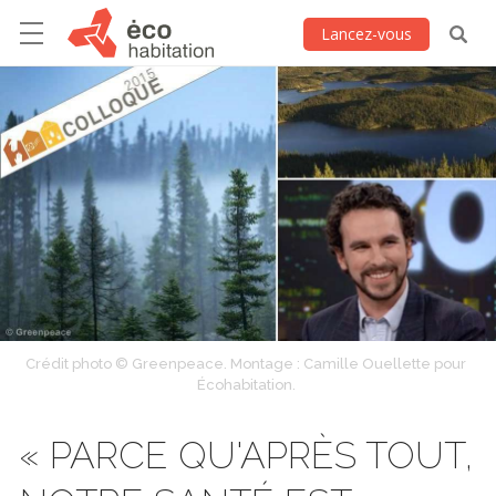
Lancez-vous
Crédit photo © Greenpeace. Montage : Camille Ouellette pour
Écohabitation.
« PARCE QU'APRÈS TOUT,