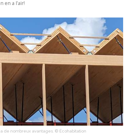
 en a l'air!
e, a de nombreux avantages. © Écohabitation