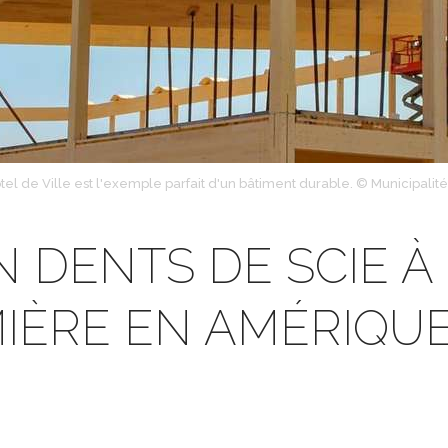
tel de Ville est l'exemple parfait d'un bâtiment durable. © Municipalit
N DENTS DE SCIE À 
IÈRE EN AMÉRIQU