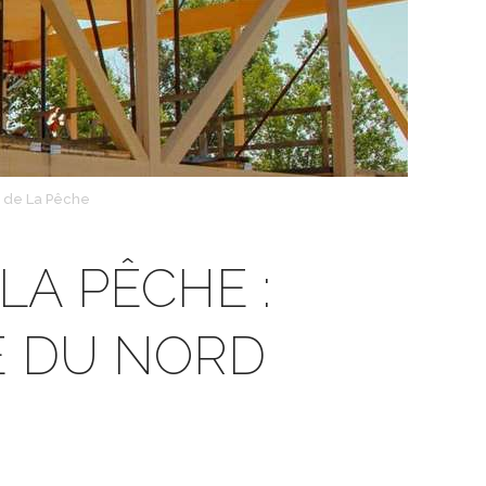
é de La Pêche
LA PÊCHE :
E DU NORD