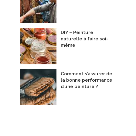
DIY – Peinture
ie
naturelle à faire soi-
ners d'intérieur
Spécialistes - Calfeutrage
troph Architecture & Design
De Réno-Calfeutrage Inc.
même
Comment s’assurer de
la bonne performance
d’une peinture ?