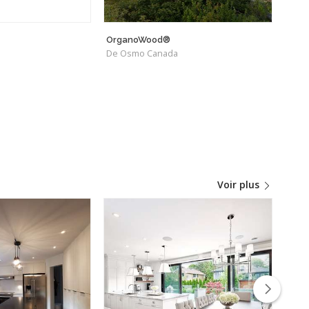
OrganoWood®
Pur •
De Osmo Canada
Voir plus