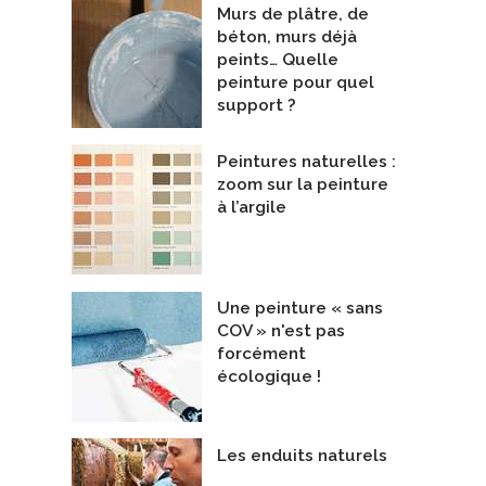
Murs de plâtre, de
béton, murs déjà
peints… Quelle
 Pure - Lessive
Classic
peinture pour quel
De Produits Ecologique Lemieux Brossard
De ENTREPOT DU CEDRE INC.
support ?
Peintures naturelles :
zoom sur la peinture
à l’argile
Une peinture « sans
COV » n'est pas
forcément
écologique !
Les enduits naturels