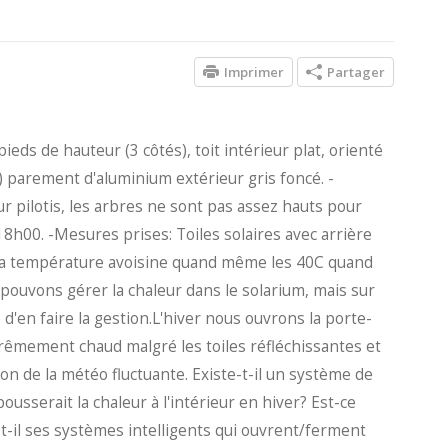
Imprimer
Partager
pieds de hauteur (3 côtés), toit intérieur plat, orienté
) parement d'aluminium extérieur gris foncé. -
ur pilotis, les arbres ne sont pas assez hauts pour
 18h00. -Mesures prises: Toiles solaires avec arrière
t. La température avoisine quand même les 40C quand
pouvons gérer la chaleur dans le solarium, mais sur
e d'en faire la gestion.L'hiver nous ouvrons la porte-
extrêmement chaud malgré les toiles réfléchissantes et
on de la météo fluctuante. Existe-t-il un système de
pousserait la chaleur à l'intérieur en hiver? Est-ce
e-t-il ses systèmes intelligents qui ouvrent/ferment