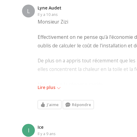
Lyne Audet
L
il y a 10 ans
Monsieur Zizi
Effectivement on ne pense qu'à l'économie de
oublis de calculer le coût de l'installation e
De plus on a appris tout récemment que les t
elles concentrent la chaleur en la toile et la 
Merci pour la réponse rapide.
Lire plus
J'aime
Répondre
Ice
I
il y a 9 ans