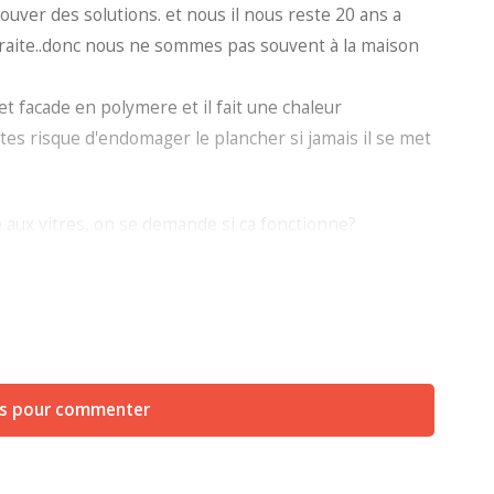
ouver des solutions. et nous il nous reste 20 ans a
etraite..donc nous ne sommes pas souvent à la maison
t facade en polymere et il fait une chaleur
rtes risque d'endomager le plancher si jamais il se met
lle aux vitres, on se demande si ca fonctionne?
iece trop froide?
tre solarium 3 saisons, qu'on laisse legerement
ie n'entre pas. maia malgré cela, on creve.
us pour commenter