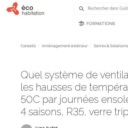
FORMATIONS
Conseils
Aménagement extérieur
Serres & Solariums
Quel système de ventilat
les hausses de températ
50C par journées ensole
4 saisons, R35, verre tri
Lyne Audet