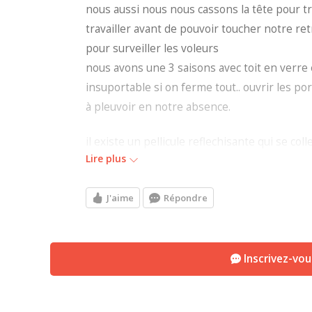
nous aussi nous nous cassons la tête pour tr
travailler avant de pouvoir toucher notre r
pour surveiller les voleurs
nous avons une 3 saisons avec toit en verre e
insuportable si on ferme tout.. ouvrir les po
à pleuvoir en notre absence.
il existe un pellicule reflechisante qui se co
Lire plus
quelqu'un a essayé? en hiver ca rend pas la,p
nous avons des fenetres guillotines dans no
J'aime
Répondre
entrouvert.. puisqu'il,y a une corniche la plu
on fait quoi? ce solarium nous a couté $9000
Inscrivez-vo