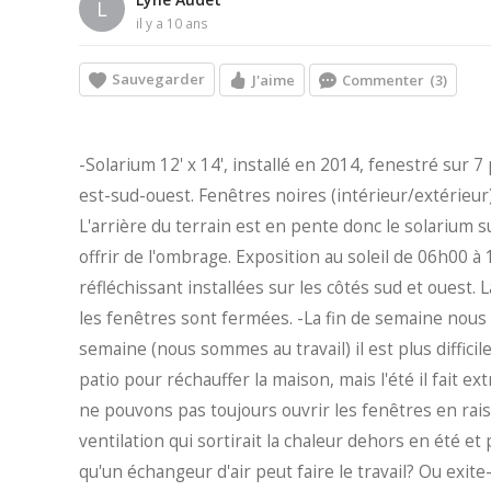
L
il y a 10 ans
Sauvegarder
J'aime
Commenter
(3)
-Solarium 12' x 14', installé en 2014, fenestré sur 7 
est-sud-ouest. Fenêtres noires (intérieur/extérieur
L'arrière du terrain est en pente donc le solarium s
offrir de l'ombrage. Exposition au soleil de 06h00 à
réfléchissant installées sur les côtés sud et oues
les fenêtres sont fermées. -La fin de semaine nous 
semaine (nous sommes au travail) il est plus difficil
patio pour réchauffer la maison, mais l'été il fait 
ne pouvons pas toujours ouvrir les fenêtres en rais
ventilation qui sortirait la chaleur dehors en été et 
qu'un échangeur d'air peut faire le travail? Ou exit