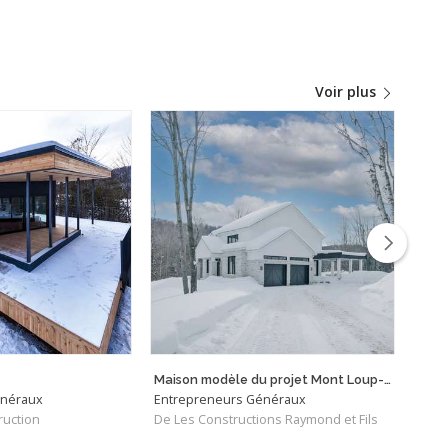
Voir plus
Maison modèle du projet Mont Loup-Garou à Sainte-Adèle
Sucre
énéraux
Entrepreneurs Généraux
Entr
ruction
De Les Constructions Raymond et Fils
De Re