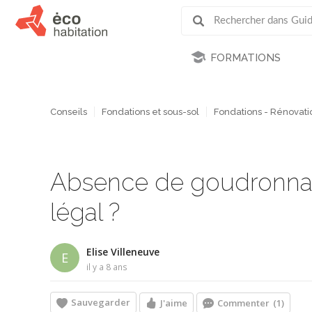
FORMATIONS
Conseils
Fondations et sous-sol
Fondations - Rénovati
Absence de goudronnag
légal ?
Elise Villeneuve
E
il y a 8 ans
Sauvegarder
J'aime
Commenter
(1)