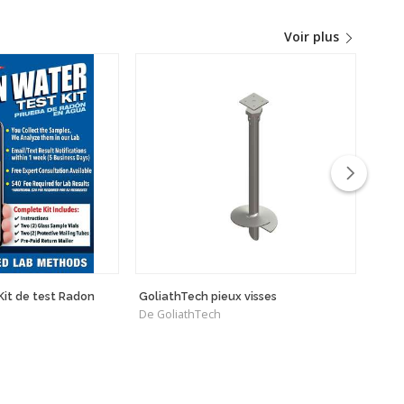
Voir plus
it de test Radon
GoliathTech pieux visses
ISO
De GoliathTech
De P