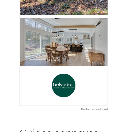
MAX
Bloc de construction
olyform
De Patio Drummond
Partenaire officiel