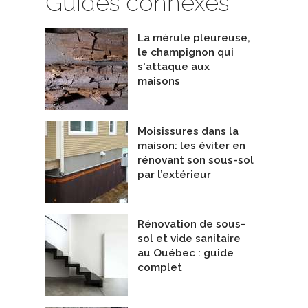
Guides connexes
La mérule pleureuse,
le champignon qui
s'attaque aux
maisons
Moisissures dans la
maison: les éviter en
rénovant son sous-sol
par l’extérieur
Rénovation de sous-
sol et vide sanitaire
au Québec : guide
rie Retrofit
Mini Southern
complet
epreneurs Généraux
Entrepreneurs Généraux
trofit Construction
De ÉcoNovation