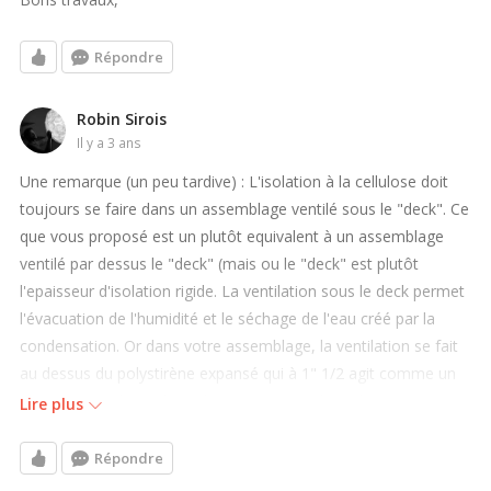
Répondre
Robin Sirois
il y a 3 ans
Une remarque (un peu tardive) : L'isolation à la cellulose doit
toujours se faire dans un assemblage ventilé sous le "deck". Ce
que vous proposé est un plutôt equivalent à un assemblage
ventilé par dessus le "deck" (mais ou le "deck" est plutôt
l'epaisseur d'isolation rigide. La ventilation sous le deck permet
l'évacuation de l'humidité et le séchage de l'eau créé par la
condensation. Or dans votre assemblage, la ventilation se fait
au dessus du polystirène expansé qui à 1" 1/2 agit comme un
"vapour retarder". L'humidité se retrouve donc dans un
Lire plus
sandwich en le pare vapeur et le polystirène. De plus, comme
cette épaisseur de polystirène n'est pas sufisante pour garder
Répondre
le point de condensation à l'exterieur de la cavité, la surface du