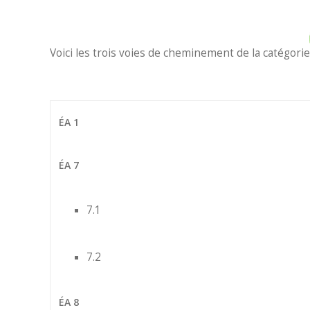
Voici les trois voies de cheminement de la catégorie
ÉA 1
ÉA 7
7.1
7.2
ÉA 8