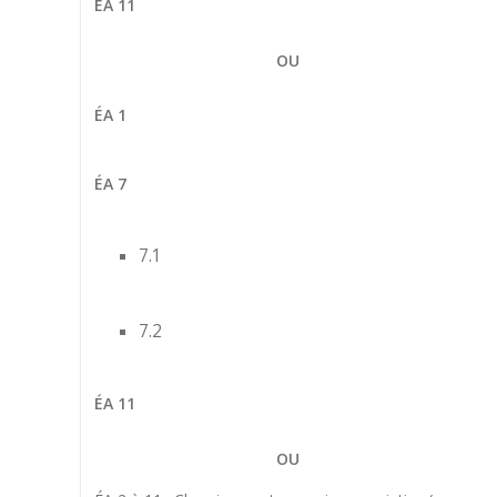
ÉA 11
OU
ÉA 1
ÉA 7
7.1
7.2
ÉA 11
OU