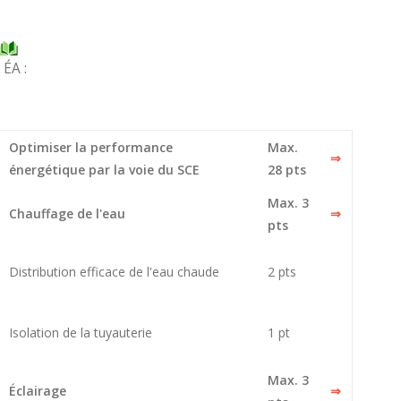
 ÉA :
Optimiser la performance
Max.
⇒
énergétique par la voie du SCE
28 pts
Max. 3
Chauffage de l'eau
⇒
pts
Distribution efficace de l'eau chaude
2 pts
Isolation de la tuyauterie
1 pt
Max. 3
Éclairage
⇒