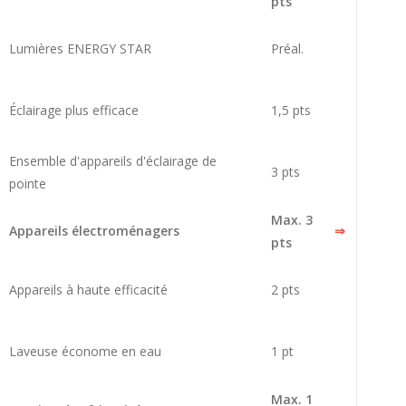
pts
Lumières ENERGY STAR
Préal.
Éclairage plus efficace
1,5 pts
Ensemble d'appareils d'éclairage de
3 pts
pointe
Max. 3
Appareils électroménagers
⇒
pts
Appareils à haute efficacité
2 pts
Laveuse économe en eau
1 pt
Max. 1