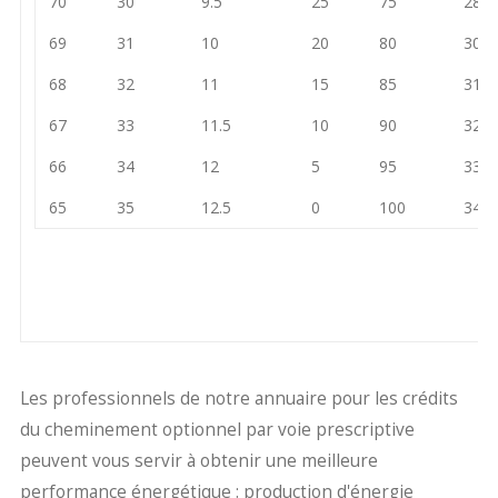
70
30
9.5
25
75
28.5
69
31
10
20
80
30
68
32
11
15
85
31
67
33
11.5
10
90
32
66
34
12
5
95
33
65
35
12.5
0
100
34
Les professionnels de notre annuaire pour les crédits
du cheminement optionnel par voie prescriptive
peuvent vous servir à obtenir une meilleure
performance énergétique : production d'énergie