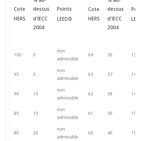
% au-
% au-
Points
dessus
Cote
dessus
Cote
Poi
HERS
HERS
d'IECC
d'IECC
LEE
LEED®
2004
2004
non
100
0
64
36
13.5
admissible
non
95
5
63
37
14
admissible
non
90
10
62
38
14.5
admissible
non
85
15
61
39
15
admissible
non
80
20
60
40
15.5
admissible