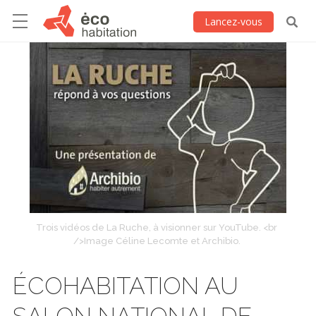
Lancez-vous
Trois vidéos de La Ruche, à visionner sur YouTube. <br
/>Image Céline Lecomte et Archibio.
ÉCOHABITATION AU
SALON NATIONAL DE