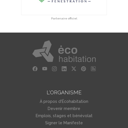
Partenaire officiel
L'ORGANISME
À propos d'Écohabitation
Devenir membre
Emplois, stages et bénévolat
Signer le Manifeste