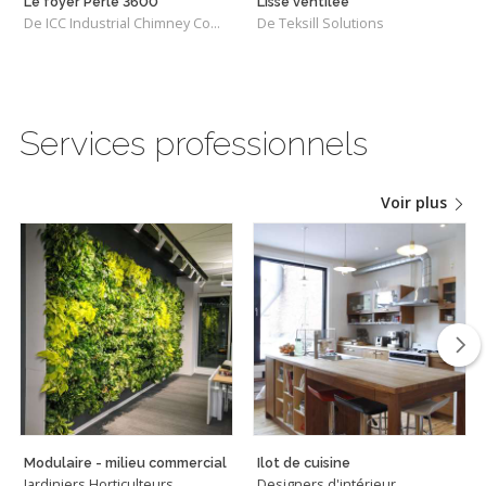
Le foyer Perle 3600
Lisse ventilée
De ICC Industrial Chimney Company Inc.
De Teksill Solutions
Services professionnels
Voir plus
Modulaire - milieu commercial
Ilot de cuisine
Jardiniers Horticulteurs
Designers d'intérieur