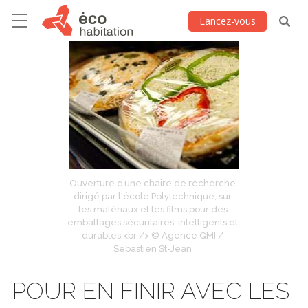
Lancez-vous
Ouverture d’une chaire de recherche
dirigé par l'école Polytechnique, sur
les matériaux et les films pour des
emballages sécuritaires, intelligents et
durables.<br /> © Agence QMI /
Sébastien St-Jean
POUR EN FINIR AVEC LES