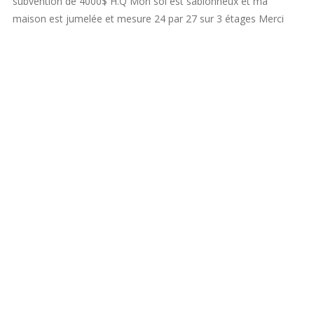
subvention de 4000$ H.Q Mon sol est sablonneux et ma
maison est jumelée et mesure 24 par 27 sur 3 étages Merci