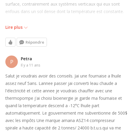
surface, contrairement aux systèmes verticaux qui eux sont
enfouis dans un sol dense dont la température est constante.
Au Québec, une boucle horizontale devra être plus longue
Lire plus
qu'une boucle verticale pour un rendement équivalent et c'est
en ce sens qu'elle est moins efficace. Cette information est
Répondre
corroborée entre autres par la International Ground Source
Heat Pump Association (IGSHPA), une organisation à but non
Petra
P
lucratif faisant de la recherche dans le secteur de l'énergie
il y a 11 ans
géothermique
Salut je voudrais avoir des conseils. Jai une fournaise a lhuile
(http://www.igshpa.okstate.edu/geothermal/faq.htm). Notez
assez neuf 5ans. Lannee passer jai converti leau chaude a
qu'avec une boucle de type "spirale", on peut rallonger la
l'électricité et cette annee je voudrais chauffer avec une
boucle d'un système horizontal sans augmenter son empreinte
thermopompe j'ai choisi bioenergie je garde ma fournaise et
au sol.
quand la temperature descend a -12°C lhuile part
automatiquement. Le gouvernement me subventionne de 500$
avec les impôts Une marque amana ASZ14 compresseur
spirale a haute capacité de 2 tonnes/ 24000 b.t.u.s.qui va me