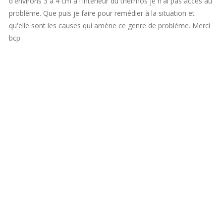
d'environs 3 à 4 cm à l'intérieur du thermos je n'ai pas accès au
problème. Que puis je faire pour remédier à la situation et
qu'elle sont les causes qui amène ce genre de problème. Merci
bcp