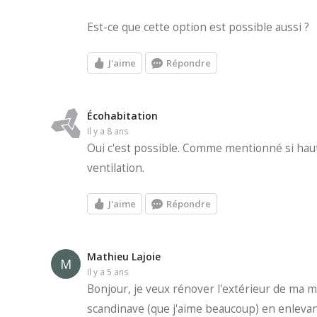
Est-ce que cette option est possible aussi ?
J'aime
Répondre
Écohabitation
il y a 8 ans
Oui c'est possible. Comme mentionné si haut
ventilation.
J'aime
Répondre
Mathieu Lajoie
M
il y a 5 ans
Bonjour, je veux rénover l'extérieur de ma 
scandinave (que j'aime beaucoup) en enlevant 