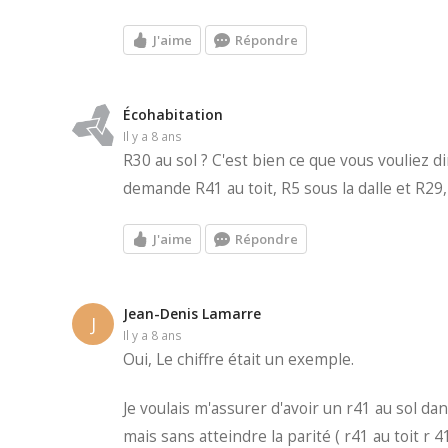
J'aime
Répondre
Écohabitation
il y a 8 ans
R30 au sol ? C'est bien ce que vous vouliez 
demande R41 au toit, R5 sous la dalle et R29,5
J'aime
Répondre
Jean-Denis Lamarre
J
il y a 8 ans
Oui, Le chiffre était un exemple.
Je voulais m'assurer d'avoir un r41 au sol dans
mais sans atteindre la parité ( r41 au toit 