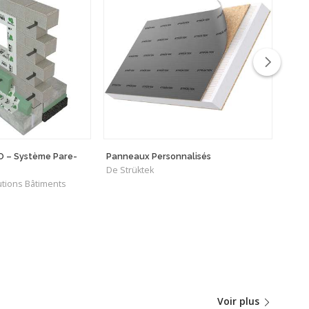
O – Système Pare-
Panneaux Personnalisés
Plaq
De Strüktek
De K
tions Bâtiments
Voir plus