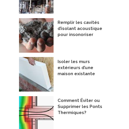
Remplir les cavités
d’isolant acoustique
pour insonoriser
Isoler les murs
ue de liège expansé
SOPRA-CELLULOSE
extérieurs d’une
enzaï Matériaux Écologiques
De RESISTO
maison existante
Comment Éviter ou
Supprimer les Ponts
Thermiques?