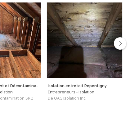
Retrait Enlèvement et Décontamination de Vermiculite
Isolation entretoit Repentigny
olation
Entrepreneurs - Isolation
Infil
contamination SRQ
De QAG Isolation Inc.
De Ec