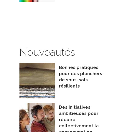
Nouveautés
Bonnes pratiques
pour des planchers
de sous-sols
Mandat 2021 et 2022 - Habitation Durable Victoriaville et Plessisville
résilients
trométrie et thermographie
o-Evaluation JPM inc
De Artcan
Des initiatives
ambitieuses pour
réduire
collectivement la