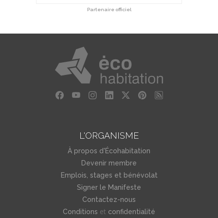
Partenaire officiel
L'ORGANISME
À propos d'Écohabitation
Devenir membre
Emplois, stages et bénévolat
Signer le Manifeste
Contactez-nous
et
Conditions
confidentialité