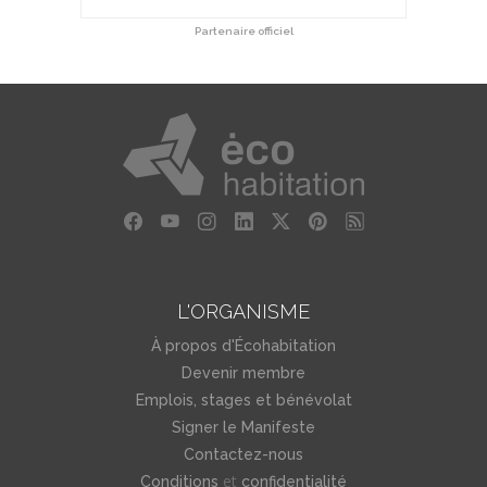
Partenaire officiel
L'ORGANISME
À propos d'Écohabitation
Devenir membre
Emplois, stages et bénévolat
Signer le Manifeste
Contactez-nous
et
Conditions
confidentialité