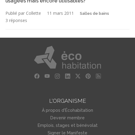
usagées mais encore utilisables?
Publié par Collette
11 mars 2011
Salles de bains
3 réponses
L'ORGANISME
À propos d'Écohabitation
Devenir membre
Emplois, stages et bénévolat
Signer le Manifeste