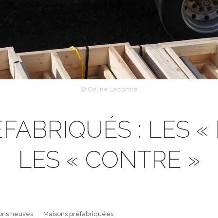
© Céline Lecomte
ABRIQUÉS : LES «
LES « CONTRE »
sons neuves
Maisons préfabriquées