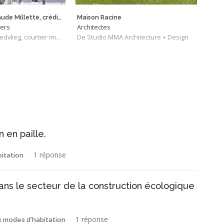
Sculptures de Claude Millette, crédit photo M. Lanciault
Maison Racine
Faub
iers
Architectes
Gesti
De Pascalline Quaedvlieg, courtier immobilier chez IMM agence immobilière
De Studio MMA Architecture + Design
De C
 en paille.
1 réponse
itation
ns le secteur de la construction écologique
1 réponse
 modes d'habitation