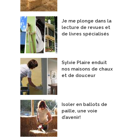
De ICC Industrial Chimney Company 
ulantes
De VORTEX Management & Consulting Ltd
Je me plonge dans la
lecture de revues et
de livres spécialisés
Sylvie Plaire enduit
nos maisons de chaux
et de douceur
Isoler en ballots de
paille, une voie
d’avenir!