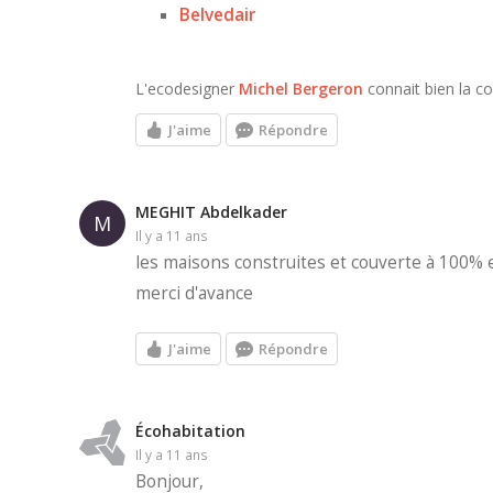
Belvedair
L'ecodesigner
Michel Bergeron
connait bien la con
J'aime
Répondre
MEGHIT Abdelkader
M
il y a 11 ans
les maisons construites et couverte à 100% 
merci d'avance
J'aime
Répondre
Écohabitation
il y a 11 ans
Bonjour,