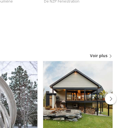
écoumène
De NZP Fenestration
basc
Voir plus