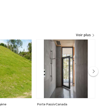
Voir plus
igène
Porte PassivCanada
Port