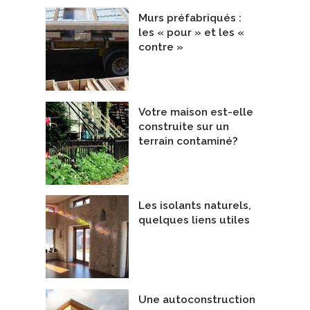
Murs préfabriqués :
ourg
les « pour » et les «
onnaires de projets immobiliers
Entrepreneurs Généraux
contre »
onstruction Doumbek
De Construction Fruga inc.
Votre maison est-elle
construite sur un
terrain contaminé?
Les isolants naturels,
quelques liens utiles
Une autoconstruction