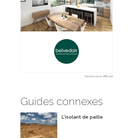
Partenaire officiel
Guides connexes
L'isolant de paille
es de garage étanches
Le foyer Focus 3600