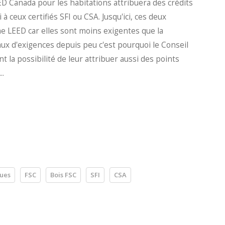
EED Canada pour les habitations attribuera des crédits
 ceux certifiés SFI ou CSA. Jusqu'ici, ces deux
me LEED car elles sont moins exigentes que la
eaux d'exigences depuis peu c'est pourquoi le Conseil
la possibilité de leur attribuer aussi des points
..
ques
FSC
Bois FSC
SFI
CSA