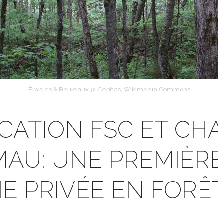
Érables & Bouleaux @ Cephas, Wikimedia Commons
ICATION FSC ET CH
AU: UNE PREMIÈR
E PRIVÉE EN FORÊ