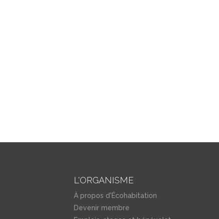
L'ORGANISME
À propos d'Écohabitation
Devenir membre