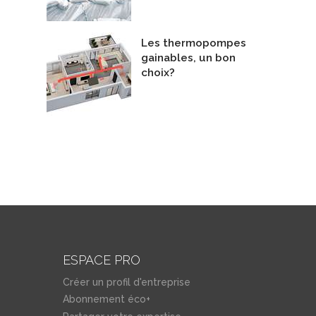
Les thermopompes
gainables, un bon
choix?
ESPACE PRO
Créer un profil d'entreprise
Abonnement éco+