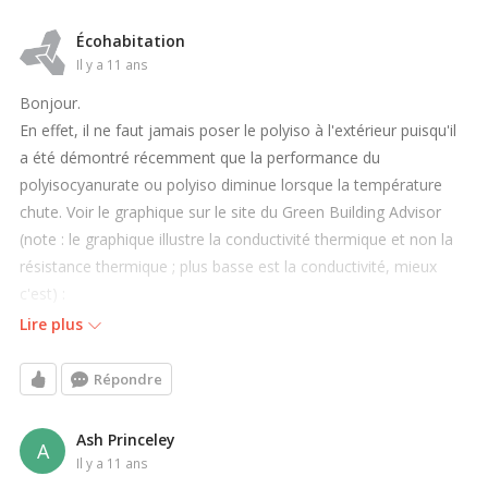
Écohabitation
il y a 11 ans
Bonjour.
En effet, il ne faut jamais poser le polyiso à l'extérieur puisqu'il
a été démontré récemment que la performance du
polyisocyanurate ou polyiso diminue lorsque la température
chute. Voir le graphique sur le site du Green Building Advisor
(note : le graphique illustre la conductivité thermique et non la
résistance thermique ; plus basse est la conductivité, mieux
c'est) :
Lire plus
http://www.greenbuildingadvisor.com/sites/default/files/Karagio
zis%20-
Répondre
%20thermal%20conductivity%20of%20a%20variety%20of%20i
nsulations%20as%20a%20function%20of%20mean%20temper
Ash Princeley
A
ature.jpg
il y a 11 ans