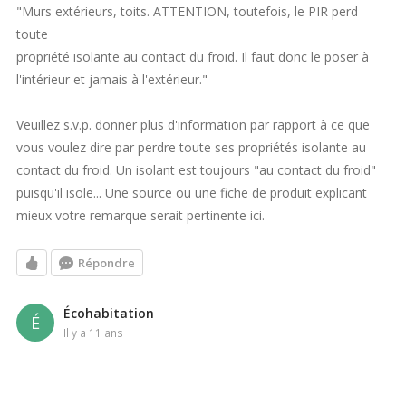
"Murs extérieurs, toits. ATTENTION, toutefois, le PIR perd
Pour les détails sur le pourquoi de la perte de sa propriété
toute
isolante, c'est ici:
propriété isolante au contact du froid. Il faut donc le poser à
http://www.greenbuildingadvisor.com/blogs/dept/musings/cold-
l'intérieur et jamais à l'extérieur."
climates-r-5-foam-beats-r-6
Veuillez s.v.p. donner plus d'information par rapport à ce que
Bonne lecture
vous voulez dire par perdre toute ses propriétés isolante au
contact du froid. Un isolant est toujours "au contact du froid"
puisqu'il isole... Une source ou une fiche de produit explicant
mieux votre remarque serait pertinente ici.
Répondre
Écohabitation
É
il y a 11 ans