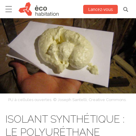
Lancez-vous
PU à cellules ouvertes. © Joseph Santelli, Creative Commons.
ISOLANT SYNTHÉTIQUE :
LE POLYURÉTHANE