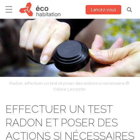
Lancez-vous
Radon, effectuer un test et poser des actions si nécessaire ©
Céline Lecomte
EFFECTUER UN TEST
RADON ET POSER DES
ACTIONS SI NÉCESSAIRES