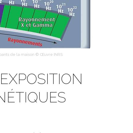
cupants de la maison © Œuvre INRS
EXPOSITION
NÉTIQUES