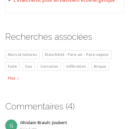
L'étanchéité, pour un bâtiment écoénergétique
Recherches associées
Murs et toitures
Étanchéité - Pare-air - Pare-vapeur
Fuite
Gaz
Corrosion
Infiltration
Brique
Plus
Commentaires (4)
Ghislain Brault-Joubert
G
il y a 4 ans