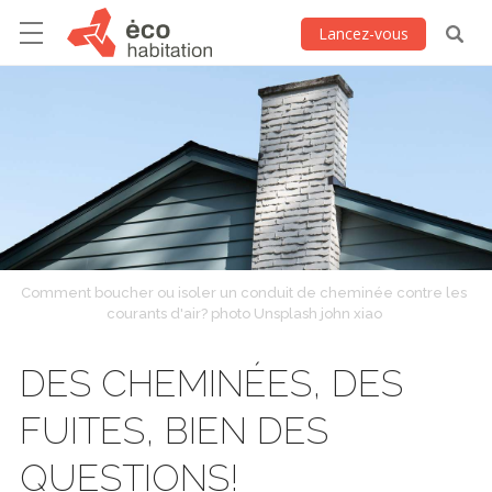
Lancez-vous
Comment boucher ou isoler un conduit de cheminée contre les
courants d'air? photo Unsplash john xiao
DES CHEMINÉES, DES
FUITES, BIEN DES
QUESTIONS!