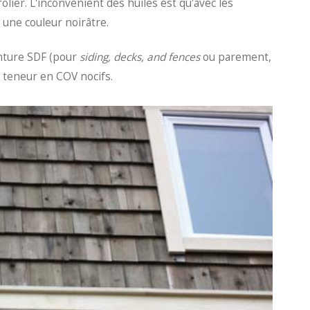
olier. L'inconvénient des huiles est qu'avec les
 une couleur noirâtre.
inture SDF (pour
siding, decks, and fences
ou parement,
le teneur en COV nocifs.