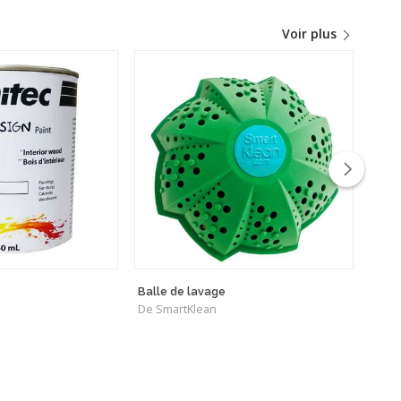
Voir plus
Balle de lavage
Émuls
De SmartKlean
pour 
De Di