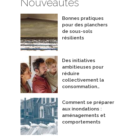
Nouveautés
Bonnes pratiques
pour des planchers
de sous-sols
résilients
Des initiatives
ambitieuses pour
réduire
collectivement la
consommation…
Comment se préparer
aux inondations :
aménagements et
ET DU LAC
Drummondville
comportements
ners d'intérieur
Spécialistes - Calfeutrage
nn
De Calfeutrage M. Bonin Inc