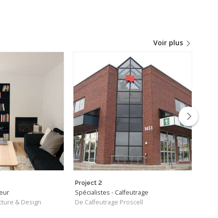
Voir plus
Project 2
CHAL
ieur
Spécialistes - Calfeutrage
Desig
cture & Design
De Calfeutrage Proscell
De A