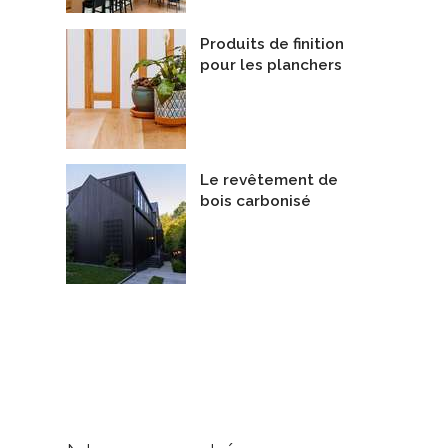
Produits de finition
pour les planchers
Le revêtement de
bois carbonisé
ion à la cire de carnauba (lait
Classic
De ENTREPOT DU CEDRE INC.
le sol)
stribution Tockay Inc