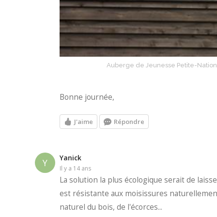
Auberge de Jeunesse Petite-Nation 
Bonne journée,
J'aime
Répondre
Yanick
Y
il y a 14 ans
La solution la plus écologique serait de lais
est résistante aux moisissures naturellement,
naturel du bois, de l'écorces...