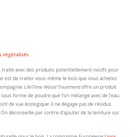
s végétalisés
.
 traité avec des produits potentiellement nocifs pour
us est de traiter vous-même le bois que vous achetez
a compagnie
LifeTime Wood Treatment
offre un produit
sous forme de poudre que l'on mélange avec de l'eau.
oint de vue écologique: il ne dégage pas de résidus
n déconseille par contre d'ajouter de la teinture sur
naturelle pour le bois. La compagnie Européene
Livos