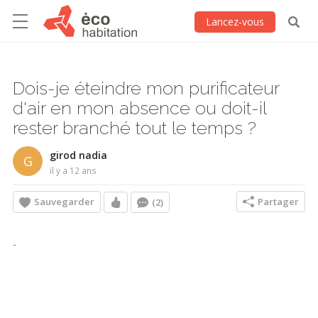
Lancez-vous
Dois-je éteindre mon purificateur
d'air en mon absence ou doit-il
rester branché tout le temps ?
girod nadia
G
il y a 12 ans
Sauvegarder
Partager
(2)
-