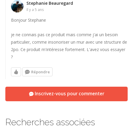
la plupart des surfaces de construction, telles que les surfaces
Stephanie Beauregard
il y a 5 ans
de maçonnerie, de béton, de bois, de métal et de gypse.
Bonjour Stephane
Avantages
je ne connais pas ce produit mais comme j'ai un besoin
Isolant monolithique haute performance avec
particulier, comme insonoriser un mur avec une structure de
excellente stabilité dimensionnelle
2po. Ce produit m'intéresse fortement. L'avez vous essayer
Propriétés d'insonorisation exceptionnelles
?
Pouvoir couvrant très élevé comparativement aux
Répondre
produits de même classe sur le marché
Tests et certifications
Inscrivez-vous pour commenter
Recherches associées