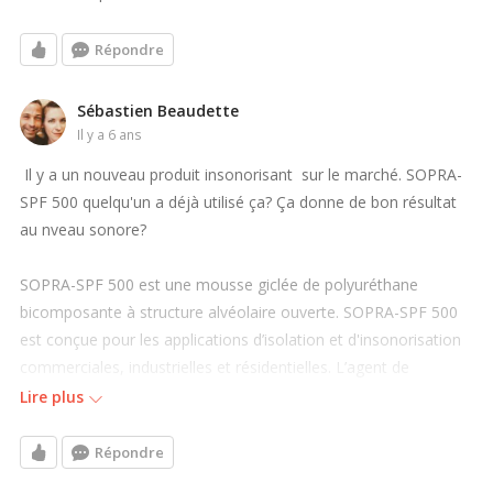
Répondre
Sébastien Beaudette
il y a 6 ans
Il y a un nouveau produit insonorisant sur le marché. SOPRA-
SPF 500 quelqu'un a déjà utilisé ça? Ça donne de bon résultat
au nveau sonore?
SOPRA-SPF 500 est une mousse giclée de polyuréthane
bicomposante à structure alvéolaire ouverte. SOPRA-SPF 500
est conçue pour les applications d’isolation et d'insonorisation
commerciales, industrielles et résidentielles. L’agent de
gonflement est à base d’eau, donc ne contient pas
Lire plus
d'hydrofluocarbures (HFC). SOPRA-SPF 500 peut être utilisée
pour les zones difficiles à atteindre et possède d’excellentes
Répondre
propriétés d’atténuation du bruit. Ce produit peut être utilisé sur