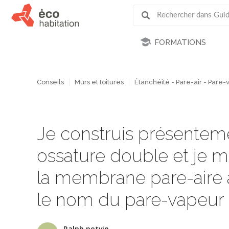
FORMATIONS
Conseils
Murs et toitures
Étanchéité - Pare-air - Pare
Je construis présentem
ossature double et je 
la membrane pare-aire a
le nom du pare-vapeur int
Ralph potvin