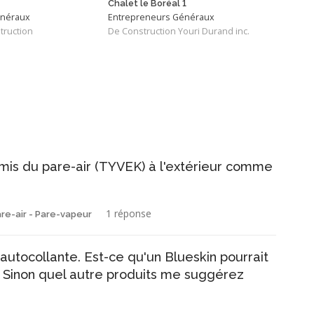
Chalet le Boréal 1
énéraux
Entrepreneurs Généraux
Entr
truction
De Construction Youri Durand inc.
De L
a mis du pare-air (TYVEK) à l'extérieur comme
1 réponse
are-air - Pare-vapeur
tocollante. Est-ce qu'un Blueskin pourrait
? Sinon quel autre produits me suggérez