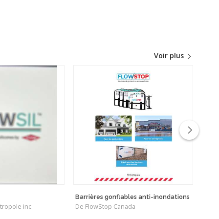
Voir plus
Barrières gonflables anti-inondations
Procl
tropole inc
De FlowStop Canada
hygr
De K