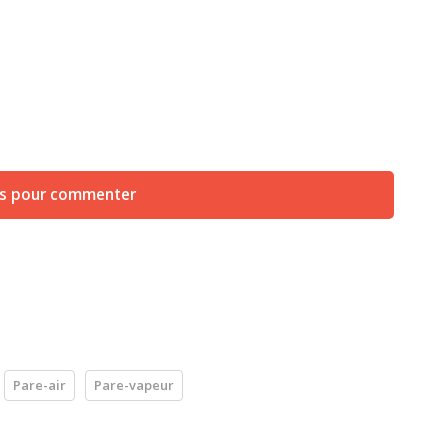
us pour commenter
Pare-air
Pare-vapeur