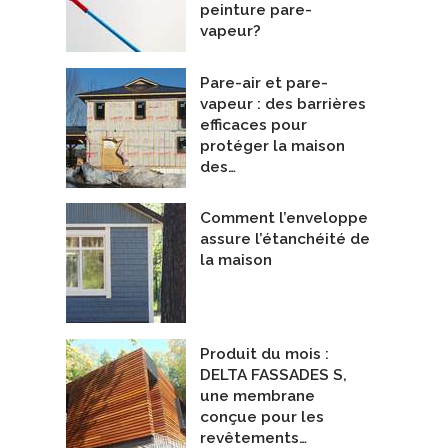
Chemin de la Montagne, Mont-Saint-Hilaire
RÉSIDENCE DES PINS
peinture pare-
epreneurs Généraux
Entrepreneurs Généraux
vapeur?
e Groupe BBC
De ORIGINE Écoconstruction inc.
Pare-air et pare-
vapeur : des barrières
efficaces pour
protéger la maison
des…
Comment l’enveloppe
assure l’étanchéité de
la maison
Produit du mois :
DELTA FASSADES S,
une membrane
conçue pour les
revêtements…