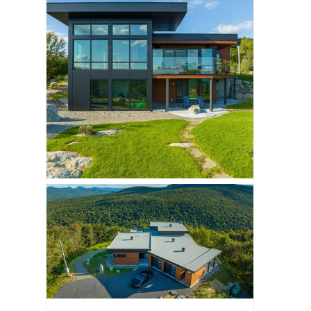
ima Intello frein vapeur
Airmétic Soya HFO – Système Pare
ovariable
Air
enzaï Matériaux Écologiques
De Huntsman Solutions Bâtiments