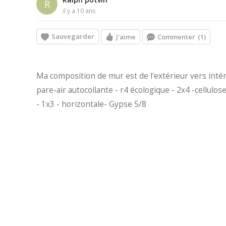
R
il y a 10 ans
Sauvegarder
J'aime
Commenter
(1)
Ma composition de mur est de l'extérieur vers inté
pare-air autocollante - r4 écologique - 2x4 -cellulos
- 1x3 - horizontale- Gypse 5/8